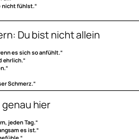
nicht fühlst.“
rn: Du bist nicht allein
enn es sich so anfühlt.“
d ehrlich.“
n.“
eser Schmerz.“
d genau hier
ern, jeden Tag.“
langsam es ist.“
efühle.“