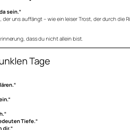
da sein.“
 der uns auffängt – wie ein leiser Trost, der durch die R
rinnerung, dass du nicht allein bist.
dunklen Tage
lären.“
ein.“
h.“
edeuten Tiefe.“
 dir.“