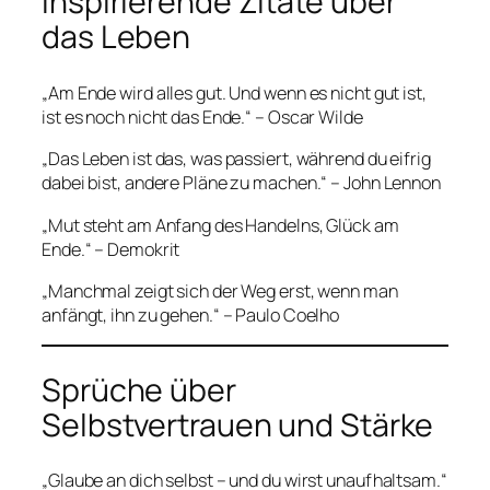
Inspirierende Zitate über
das Leben
„Am Ende wird alles gut. Und wenn es nicht gut ist,
ist es noch nicht das Ende.“ – Oscar Wilde
„Das Leben ist das, was passiert, während du eifrig
dabei bist, andere Pläne zu machen.“ – John Lennon
„Mut steht am Anfang des Handelns, Glück am
Ende.“ – Demokrit
„Manchmal zeigt sich der Weg erst, wenn man
anfängt, ihn zu gehen.“ – Paulo Coelho
Sprüche über
Selbstvertrauen und Stärke
„Glaube an dich selbst – und du wirst unaufhaltsam.“