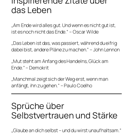
Inspirierende Zitate über
das Leben
„Am Ende wird alles gut. Und wenn es nicht gut ist,
ist es noch nicht das Ende.“ – Oscar Wilde
„Das Leben ist das, was passiert, während du eifrig
dabei bist, andere Pläne zu machen.“ – John Lennon
„Mut steht am Anfang des Handelns, Glück am
Ende.“ – Demokrit
„Manchmal zeigt sich der Weg erst, wenn man
anfängt, ihn zu gehen.“ – Paulo Coelho
Sprüche über
Selbstvertrauen und Stärke
„Glaube an dich selbst – und du wirst unaufhaltsam.“