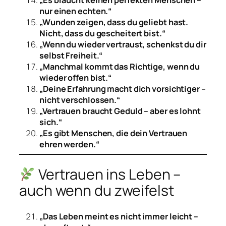
nur einen echten.“
„Wunden zeigen, dass du geliebt hast.
Nicht, dass du gescheitert bist.“
„Wenn du wieder vertraust, schenkst du dir
selbst Freiheit.“
„Manchmal kommt das Richtige, wenn du
wieder offen bist.“
„Deine Erfahrung macht dich vorsichtiger –
nicht verschlossen.“
„Vertrauen braucht Geduld – aber es lohnt
sich.“
„Es gibt Menschen, die dein Vertrauen
ehren werden.“
Vertrauen ins Leben –
auch wenn du zweifelst
„Das Leben meint es nicht immer leicht –