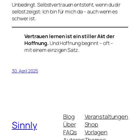
Unbedingt. Selbstvertrauen entsteht, wenn du dir
selbst zeigst: Ich bin für mich da – auch wenn es
schwer ist.
Vertrauen lernen ist ein stiller Akt der
Hoffnung.
Und Hoffnung beginnt – oft –
mit einem einzigen Satz.
30. April 2025
Blog
Veranstaltungen
Sinnly
Über
Shop
FAQs
Vorlagen