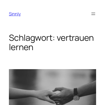
Zum
Inhalt
Sinnly
springen
Schlagwort:
vertrauen
lernen