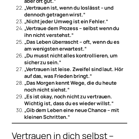
aber oft gut.“
„Vertrauen ist, wenn du loslässt – und
dennoch getragen wirst.“
„Nicht jeder Umweg ist ein Fehler.“
„Vertraue dem Prozess – selbst wenn du
ihn nicht verstehst.“
„Das Leben überrascht – oft, wenn du es
am wenigsten erwartest.“
„Du musst nicht alles kontrollieren, um
sicher zu sein.“
„Vertrauen ist leise. Zweifel sind laut. Hör
auf das, was Frieden bringt.“
„Das Morgen kennt Wege, die du heute
noch nicht siehst.“
„Es ist okay, noch nicht zu vertrauen.
Wichtig ist, dass du es wieder willst.“
„Gib dem Leben eine neue Chance – mit
kleinen Schritten.“
Vertrauen in dich selbst –