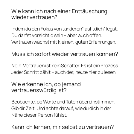
Wie kann ich nach einer Enttäuschung
wieder vertrauen?
Indem du den Fokus von „anderen“ auf „dich“ legst.
Du darfst vorsichtig sein – aber auch offen.
Vertrauen wächst mit kleinen, guten Erfahrungen.
Muss ich sofort wieder vertrauen können?
Nein. Vertrauen ist kein Schalter. Es ist ein Prozess.
Jeder Schritt zählt – auch der, heute hier zu lesen.
Wie erkenne ich, ob jemand
vertrauenswürdig ist?
Beobachte, ob Worte und Taten übereinstimmen.
Gib dir Zeit. Und achte darauf, wie du dich in der
Nähe dieser Person fühlst.
Kann ich lernen, mir selbst zu vertrauen?