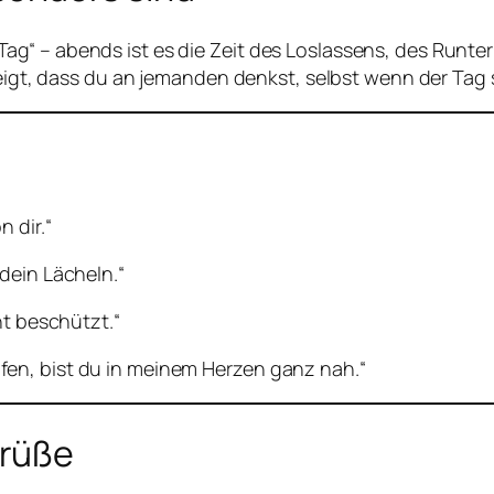
ag“ – abends ist es die Zeit des Loslassens, des Runt
zeigt, dass du an jemanden denkst, selbst wenn der Tag s
 dir.“
dein Lächeln.“
ht beschützt.“
en, bist du in meinem Herzen ganz nah.“
grüße