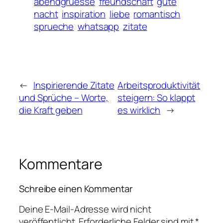
abendgruesse
freundschaft
gute
nacht
inspiration
liebe
romantisch
sprueche
whatsapp
zitate
←
Inspirierende Zitate
Arbeitsproduktivität
und Sprüche – Worte,
steigern: So klappt
die Kraft geben
es wirklich
→
Kommentare
Schreibe einen Kommentar
Deine E-Mail-Adresse wird nicht
veröffentlicht.
Erforderliche Felder sind mit
*